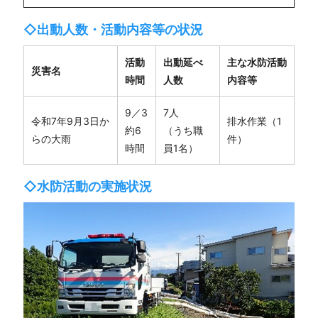
◇出動人数・活動内容等の状況
活動
出動延べ
主な水防活動
災害名
時間
人数
内容等
9／3
7人
令和7年9月3日か
排水作業（1
約6
（うち職
らの大雨
件）
時間
員1名）
◇水防活動の実施状況