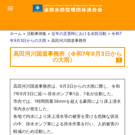
menu
ホーム
> 活動事例集 >
近年の災害時における水防活動
>
令和7
年9月3日からの大雨
> 高田河川国道事務所
高田河川国道事務所（令和7年9月3日から
の大雨）
announcement
高田河川国道事務所は、9月3日からの大雨に際し、令和
7年9月3日に延べ 排水ポンプ車1台、7名が出動した。
市内では、1時間雨量38mmを超える豪雨により床上浸水
等内水が発生した。
各地で内水により床上浸水等の被害を受ける危険な状況
の中、排水ポンプ車による排水作業を行い、人的被害の
軽減のため活動した。